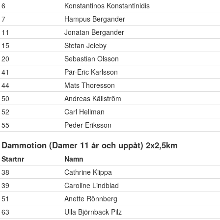
6
Konstantinos Konstantinidis
7
Hampus Bergander
11
Jonatan Bergander
15
Stefan Jeleby
20
Sebastian Olsson
41
Pär-Eric Karlsson
44
Mats Thoresson
50
Andreas Källström
52
Carl Hellman
55
Peder Eriksson
Dammotion (Damer 11 år och uppåt) 2x2,5km
Startnr
Namn
38
Cathrine Kiippa
39
Caroline Lindblad
51
Anette Rönnberg
63
Ulla Björnback Pilz