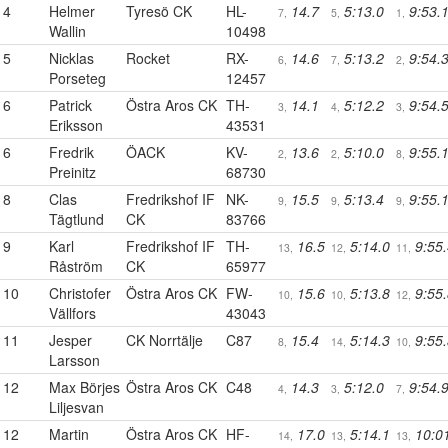
4
Helmer
Tyresö CK
HL-
14.7
5:13.0
9:53.
7,
5,
1,
Wallin
10498
5
Nicklas
Rocket
RX-
14.6
5:13.2
9:54.
6,
7,
2,
Porseteg
12457
6
Patrick
Östra Aros CK
TH-
14.1
5:12.2
9:54.
3,
4,
3,
Eriksson
43531
6
Fredrik
ÖACK
KV-
13.6
5:10.0
9:55.
2,
2,
8,
Preinitz
68730
8
Clas
Fredrikshof IF
NK-
15.5
5:13.4
9:55.
9,
9,
9,
Tägtlund
CK
83766
9
Karl
Fredrikshof IF
TH-
16.5
5:14.0
9:55
13,
12,
11,
Råström
CK
65977
10
Christofer
Östra Aros CK
FW-
15.6
5:13.8
9:55
10,
10,
12,
Vällfors
43043
11
Jesper
CK Norrtälje
C87
15.4
5:14.3
9:55
8,
14,
10,
Larsson
12
Max Börjes
Östra Aros CK
C48
14.3
5:12.0
9:54.
4,
3,
7,
Liljesvan
12
Martin
Östra Aros CK
HF-
17.0
5:14.1
10:0
14,
13,
13,