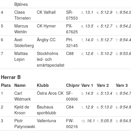
Bjälnes
4
Claes
CK Valhall
SR-
13.1
5:12.9
9:54.
3,
6,
5,
Törnsten
07553
5
Marcus
CK Hymer
PX-
13.5
5:12.7
9:54.
6,
4,
6,
Wehlin
67625
6
Axel
Ängby CC
PH-
14.0
5:12.7
9:54.
7,
5,
7,
Söderberg
32145
7
Mattias
Stockholms
C88
12.6
5:10.2
9:53.
2,
1,
3,
Lejon
led- och
smärtspecialist
Herrar B
Plats
Namn
Klubb
Chipnr
Varv 1
Varv 2
Varv 3
1
Carl
Östra Aros CK
SF-
14.5
5:13.4
9:54.
5,
8,
5,
Widmark
00906
2
Kjeld de
Bauhaus
C84
12.9
5:13.0
9:54.
1,
6,
6,
Kroon
sportklubb
3
Piotr
Vallentuna
FW-
16.1
5:05.5
9:54.
12,
1,
3,
Patynowski
00216