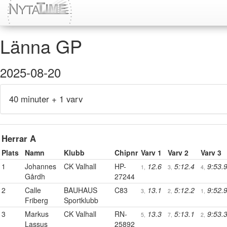
Länna GP
2025-08-20
40 minuter + 1 varv
Herrar A
Plats
Namn
Klubb
Chipnr
Varv 1
Varv 2
Varv 3
1
Johannes
CK Valhall
HP-
12.6
5:12.4
9:53.
1,
3,
4,
Gårdh
27244
2
Calle
BAUHAUS
C83
13.1
5:12.2
9:52.
3,
2,
1,
Friberg
Sportklubb
3
Markus
CK Valhall
RN-
13.3
5:13.1
9:53.
5,
7,
2,
Lassus
25892