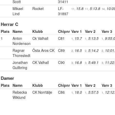
Scott
31411
Mikael
Rocket
LF-
15.8
5:13.8
10:0
11,
11,
14,
Lind
31897
Herrar C
Plats
Namn
Klubb
Chipnr
Varv 1
Varv 2
Varv 3
1
Anton
Ck Valhall
C81
15.7
5:13.5
9:55.
1,
1,
1,
Nordenson
Ragnar
Östa Aros CK
C89
16.5
5:14.2
10:01
2,
2,
2,
Thorestedt
Jonathan
CK Valhall
C90
16.8
5:49.1
11:22
3,
3,
3,
Gullbring
Damer
Plats
Namn
Klubb
Chipnr
Varv 1
Varv 2
Varv 3
Rebecka
CK Norrtälje
C86
18.0
5:57.5
12:12
1,
1,
1,
Wiklund