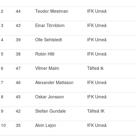
2
44
Teodor Westman
IFK Umeå
3
43
Einar Törnblom
IFK Umeå
4
39
Olle Sehlstedt
IFK Umeå
5
38
Robin Hilli
IFK Umeå
6
47
Vilmer Malm
Täfteå ik
7
46
Alexander Mattsson
IFK Umeå
8
45
Oskar Jonsson
IFK Umeå
9
42
Stellan Gundale
Täfteå IK
10
35
Alvin Lejon
IFK Umeå