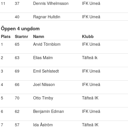
11
37
Dennis Vilhelmsson
IFK Umeå
40
Ragnar Hultdin
IFK Umeå
Öppen 4 ungdom
Plats
Startnr
Namn
Klubb
1
65
Arvid Törnblom
IFK Umeå
2
63
Elias Malm
Täfteå ik
3
69
Emil Sehlstedt
IFK Umeå
4
66
Joel Nilsson
IFK Umeå
5
70
Otto Timby
Täfteå IK
6
62
Benjamin Edman
IFK Umeå
7
57
Ida Åström
Täfteå IK