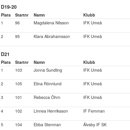
D19-20
Plats
Startnr
Namn
Klubb
1
96
Magdalena Nilsson
IFK Umeå
2
95
Klara Abrahamsson
IFK Umeå
D21
Plats
Startnr
Namn
Klubb
1
103
Jonna Sundling
IFK Umeå
2
105
Elina Rönnlund
IFK Umeå
3
101
Rebecca Öhrn
IFK Umeå
4
102
Linnea Henriksson
IF Femman
5
104
Ebba Stenman
Älvsby IF SK