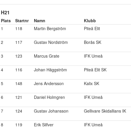
H21
Plats
Startnr
Namn
Klubb
1
118
Martin Bergström
Piteå Elit
2
117
Gustav Nordström
Borås SK
3
123
Marcus Grate
IFK Umeå
4
116
Johan Häggström
Piteå Elit SK
5
148
Jens Andersson
Kalix SK
6
121
Daniel Holmgren
IFK Umeå
7
124
Gustav Johansson
Gellivare Skidallians IK
8
119
Erik Silfver
IFK Umeå