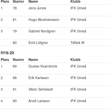
Plats
Startnr
Namn
Klubb
1
78
Jens Junes
IFK Umeå
2
81
Hugo Abrahamsson
IFK Umeå
3
79
Gabriel Nordgren
IFK Umeå
80
Emil Löfgren
Täfteå IK
H19-20
Plats
Startnr
Namn
Klubb
1
89
Gustav Kvarnbrink
IFK Umeå
2
88
Erik Karlsson
IFK Umeå
3
91
Viktor Sehlstedt
IFK Umeå
4
90
Arvid Larsson
IFK Umeå