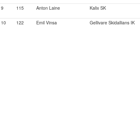
9
115
Anton Laine
Kalix SK
10
122
Emil Vinsa
Gellivare Skidallians IK