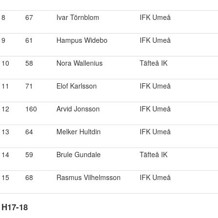
8
67
Ivar Törnblom
IFK Umeå
9
61
Hampus Widebo
IFK Umeå
10
58
Nora Wallenius
Täfteå IK
11
71
Elof Karlsson
IFK Umeå
12
160
Arvid Jonsson
IFK Umeå
13
64
Melker Hultdin
IFK Umeå
14
59
Brule Gundale
Täfteå IK
15
68
Rasmus Vilhelmsson
IFK Umeå
H17-18