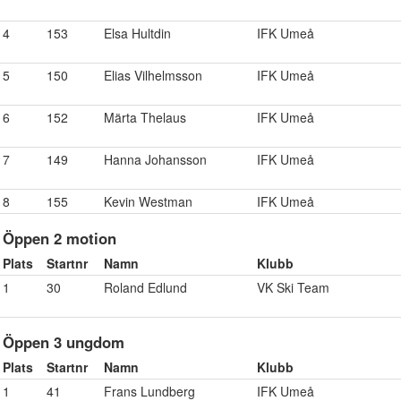
4
153
Elsa Hultdin
IFK Umeå
5
150
Elias Vilhelmsson
IFK Umeå
6
152
Märta Thelaus
IFK Umeå
7
149
Hanna Johansson
IFK Umeå
8
155
Kevin Westman
IFK Umeå
Öppen 2 motion
Plats
Startnr
Namn
Klubb
1
30
Roland Edlund
VK Ski Team
Öppen 3 ungdom
Plats
Startnr
Namn
Klubb
1
41
Frans Lundberg
IFK Umeå