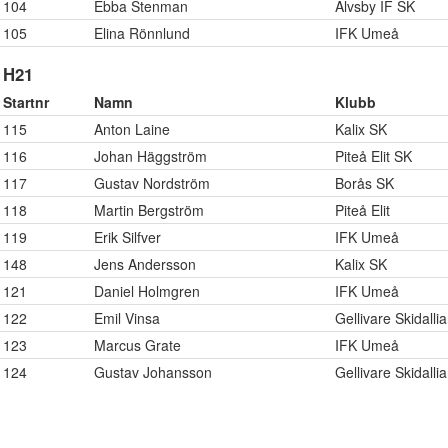
104
Ebba Stenman
Älvsby IF SK
105
Elina Rönnlund
IFK Umeå
H21
Startnr
Namn
Klubb
115
Anton Laine
Kalix SK
116
Johan Häggström
Piteå Elit SK
117
Gustav Nordström
Borås SK
118
Martin Bergström
Piteå Elit
119
Erik Silfver
IFK Umeå
148
Jens Andersson
Kalix SK
121
Daniel Holmgren
IFK Umeå
122
Emil Vinsa
Gellivare Skidalli
123
Marcus Grate
IFK Umeå
124
Gustav Johansson
Gellivare Skidalli