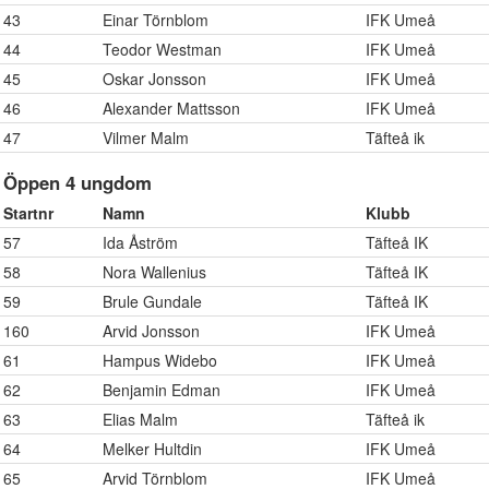
43
Einar Törnblom
IFK Umeå
44
Teodor Westman
IFK Umeå
45
Oskar Jonsson
IFK Umeå
46
Alexander Mattsson
IFK Umeå
47
Vilmer Malm
Täfteå ik
Öppen 4 ungdom
Startnr
Namn
Klubb
57
Ida Åström
Täfteå IK
58
Nora Wallenius
Täfteå IK
59
Brule Gundale
Täfteå IK
160
Arvid Jonsson
IFK Umeå
61
Hampus Widebo
IFK Umeå
62
Benjamin Edman
IFK Umeå
63
Elias Malm
Täfteå ik
64
Melker Hultdin
IFK Umeå
65
Arvid Törnblom
IFK Umeå