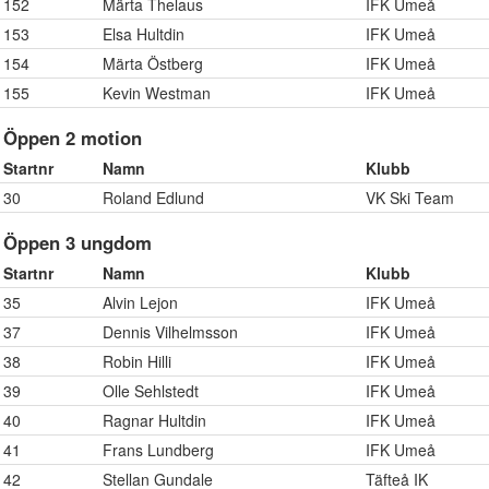
152
Märta Thelaus
IFK Umeå
153
Elsa Hultdin
IFK Umeå
154
Märta Östberg
IFK Umeå
155
Kevin Westman
IFK Umeå
Öppen 2 motion
Startnr
Namn
Klubb
30
Roland Edlund
VK Ski Team
Öppen 3 ungdom
Startnr
Namn
Klubb
35
Alvin Lejon
IFK Umeå
37
Dennis Vilhelmsson
IFK Umeå
38
Robin Hilli
IFK Umeå
39
Olle Sehlstedt
IFK Umeå
40
Ragnar Hultdin
IFK Umeå
41
Frans Lundberg
IFK Umeå
42
Stellan Gundale
Täfteå IK