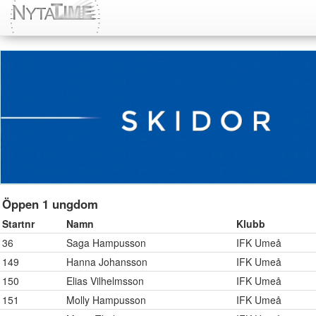
Öppen 1 ungdom
Startnr
Namn
Klubb
36
Saga Hampusson
IFK Umeå
149
Hanna Johansson
IFK Umeå
150
Elias Vilhelmsson
IFK Umeå
151
Molly Hampusson
IFK Umeå