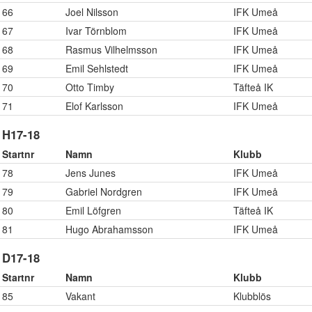
66
Joel Nilsson
IFK Umeå
67
Ivar Törnblom
IFK Umeå
68
Rasmus Vilhelmsson
IFK Umeå
69
Emil Sehlstedt
IFK Umeå
70
Otto Timby
Täfteå IK
71
Elof Karlsson
IFK Umeå
H17-18
Startnr
Namn
Klubb
78
Jens Junes
IFK Umeå
79
Gabriel Nordgren
IFK Umeå
80
Emil Löfgren
Täfteå IK
81
Hugo Abrahamsson
IFK Umeå
D17-18
Startnr
Namn
Klubb
85
Vakant
Klubblös