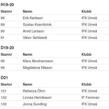
H19-20
Startnr
Namn
Klubb
88
Erik Karlsson
IFK Umeå
89
Gustav Kvarnbrink
IFK Umeå
90
Arvid Larsson
IFK Umeå
91
Viktor Sehlstedt
IFK Umeå
D19-20
Startnr
Namn
Klubb
95
Klara Abrahamsson
IFK Umeå
96
Magdalena Nilsson
IFK Umeå
D21
Startnr
Namn
Klubb
101
Rebecca Öhrn
IFK Umeå
102
Linnea Henriksson
IF Femman
103
Jonna Sundling
IFK Umeå