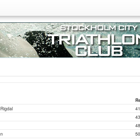
Re
 Rigdal
41
43
48
en
50