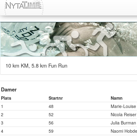
10 km KM, 5.8 km Fun Run
Damer
Plats
Startnr
Namn
1
48
Marie-Louise
2
52
Nicola Reiser
3
56
Julia Burman
4
59
Naomi Hobd