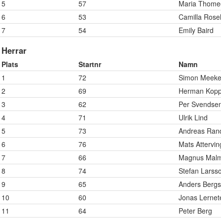
5
57
Maria Thome
6
53
Camilla Rosel
7
54
Emily Baird
Herrar
Plats
Startnr
Namn
1
72
Simon Meeke
2
69
Herman Kopp
3
62
Per Svendse
4
71
Ulrik Lind
5
73
Andreas Ran
6
76
Mats Attervin
7
66
Magnus Mal
8
74
Stefan Larss
9
65
Anders Berg
10
60
Jonas Lernet
11
64
Peter Berg