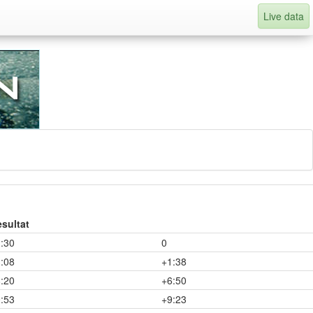
Live data
sultat
:30
0
:08
+1:38
:20
+6:50
:53
+9:23