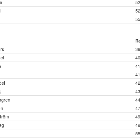
e
52
l
52
55
Re
rs
36
el
40
n
41
41
del
42
g
43
mgren
44
on
47
ström
49
eg
49
55