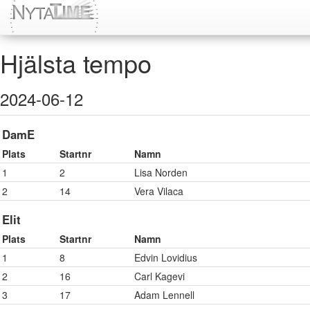
Hjälsta tempo
2024-06-12
DamE
Plats
Startnr
Namn
1
2
Lisa Norden
2
14
Vera Vilaca
Elit
Plats
Startnr
Namn
1
8
Edvin Lovidius
2
16
Carl Kagevi
3
17
Adam Lennell