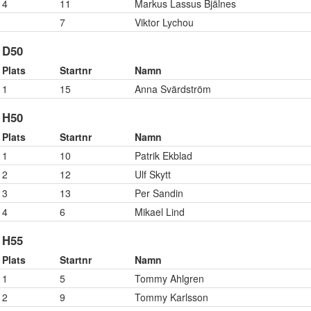
4
11
Markus Lassus Bjälnes
7
Viktor Lychou
D50
Plats
Startnr
Namn
1
15
Anna Svärdström
H50
Plats
Startnr
Namn
1
10
Patrik Ekblad
2
12
Ulf Skytt
3
13
Per Sandin
4
6
Mikael Lind
H55
Plats
Startnr
Namn
1
5
Tommy Ahlgren
2
9
Tommy Karlsson