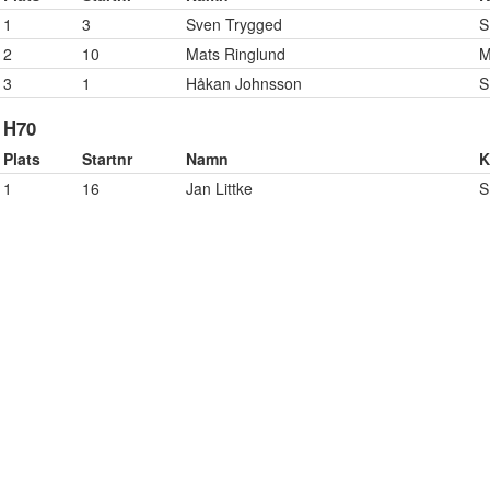
1
3
Sven Trygged
S
2
10
Mats Ringlund
M
3
1
Håkan Johnsson
S
H70
Plats
Startnr
Namn
K
1
16
Jan Littke
S