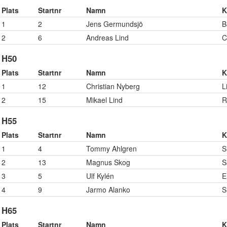
Plats
Startnr
Namn
K
1
2
Jens Germundsjö
B
2
6
Andreas Lind
C
H50
Plats
Startnr
Namn
K
1
12
Christian Nyberg
L
2
15
Mikael Lind
R
H55
Plats
Startnr
Namn
K
1
4
Tommy Ahlgren
S
2
13
Magnus Skog
S
3
5
Ulf Kylén
E
4
9
Jarmo Alanko
S
H65
Plats
Startnr
Namn
K