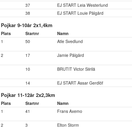
37
EJ START Leia Westerlund
38
EJ START Louie Pålgård
Pojkar 9-10år 2x1,4km
Plats
Startnr
Namn
1
50
Atle Svedlund
2
17
Jamie Pålgård
10
BRUTIT Victor Siirilä
14
EJ START Assar Gerdlöf
Pojkar 11-12år 2x2,3km
Plats
Startnr
Namn
1
41
Frans Axemo
2
3
Elton Storm