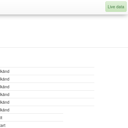
Live data
känd
känd
känd
känd
känd
känd
it
tart