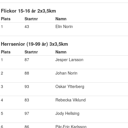
Flickor 15-16 år 2x3,5km
Plats
Startnr
Namn
1
43
Elin Norin
Herrsenior (19-99 år) 3x3,5km
Plats
Startnr
Namn
1
87
Jesper Larsson
2
88
Johan Norin
3
93
Oskar Ytterberg
4
83
Rebecka Viklund
5
97
Jody Hellsing
6
86
Pär-Eric Karlsson