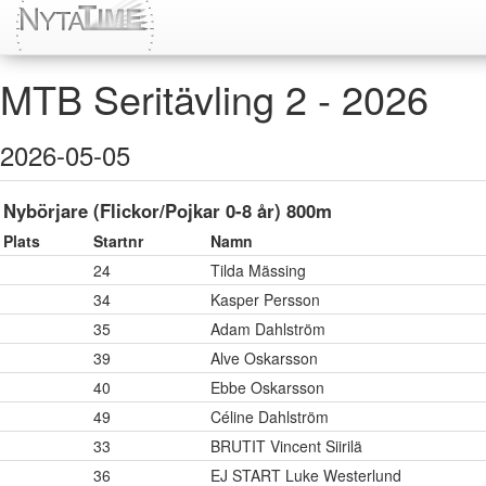
MTB Seritävling 2 - 2026
2026-05-05
Nybörjare (Flickor/Pojkar 0-8 år) 800m
Plats
Startnr
Namn
24
Tilda Mässing
34
Kasper Persson
35
Adam Dahlström
39
Alve Oskarsson
40
Ebbe Oskarsson
49
Céline Dahlström
33
BRUTIT Vincent Siirilä
36
EJ START Luke Westerlund