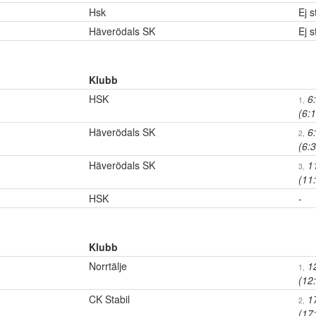
Hsk
Ej s
Häverödals SK
Ej s
Klubb
HSK
6
1,
(6:
Häverödals SK
6
2,
(6:
Häverödals SK
1
3,
(11
HSK
-
Klubb
Norrtälje
1
1,
(12
CK Stabil
1
2,
(17