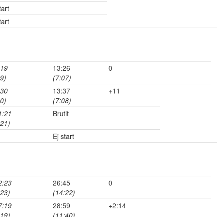
tart
tart
:19
13:26
0
19)
(7:07)
:30
13:37
+11
30)
(7:08)
1:21
Brutit
:21)
Ej start
2:23
26:45
0
:23)
(14:22)
7:19
28:59
+2:14
:19)
(11:40)