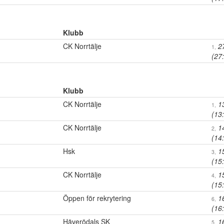
Klubb
CK Norrtälje
2
1,
(27
Klubb
CK Norrtälje
1
1,
(13
CK Norrtälje
1
2,
(14
Hsk
1
3,
(15
CK Norrtälje
1
4,
(15
Öppen för rekrytering
1
6,
(16
Häverödals SK
1
5,