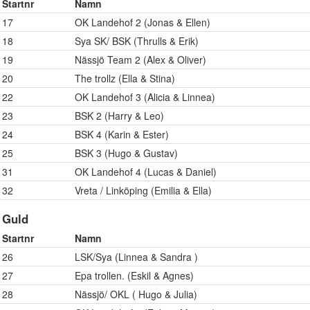
Startnr
Namn
17
OK Landehof 2 (Jonas & Ellen)
18
Sya SK/ BSK (Thrulls & Erik)
19
Nässjö Team 2 (Alex & Oliver)
20
The trollz (Ella & Stina)
22
OK Landehof 3 (Alicia & Linnea)
23
BSK 2 (Harry & Leo)
24
BSK 4 (Karin & Ester)
25
BSK 3 (Hugo & Gustav)
31
OK Landehof 4 (Lucas & Daniel)
32
Vreta / Linköping (Emilia & Ella)
Guld
Startnr
Namn
26
LSK/Sya (Linnea & Sandra )
27
Epa trollen. (Eskil & Agnes)
28
Nässjö/ OKL ( Hugo & Julia)