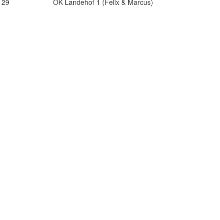
29
OK Landehof 1 (Felix & Marcus)