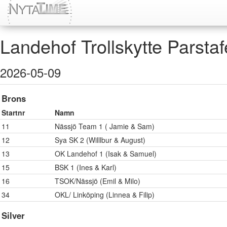
Landehof Trollskytte Parstaf
2026-05-09
Brons
Startnr
Namn
11
Nässjö Team 1 ( Jamie & Sam)
12
Sya SK 2 (Willlbur & August)
13
OK Landehof 1 (Isak & Samuel)
15
BSK 1 (Ines & Karl)
16
TSOK/Nässjö (Emil & Milo)
34
OKL/ Linköping (Linnea & Filip)
Silver