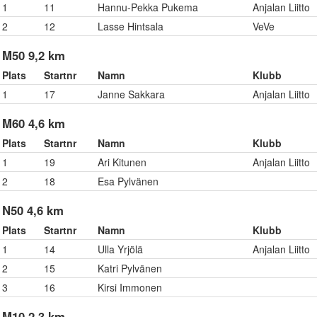
1
11
Hannu-Pekka Pukema
Anjalan Liitto
2
12
Lasse Hintsala
VeVe
M50 9,2 km
Plats
Startnr
Namn
Klubb
1
17
Janne Sakkara
Anjalan Liitto
M60 4,6 km
Plats
Startnr
Namn
Klubb
1
19
Ari Kitunen
Anjalan Liitto
2
18
Esa Pylvänen
N50 4,6 km
Plats
Startnr
Namn
Klubb
1
14
Ulla Yrjölä
Anjalan Liitto
2
15
Katri Pylvänen
3
16
Kirsi Immonen
M10 2,3 km