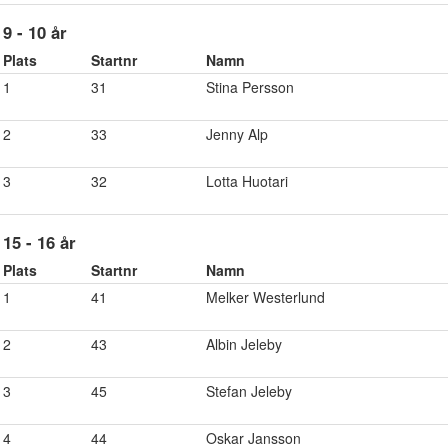
9 - 10 år
Plats
Startnr
Namn
1
31
Stina Persson
2
33
Jenny Alp
3
32
Lotta Huotari
15 - 16 år
Plats
Startnr
Namn
1
41
Melker Westerlund
2
43
Albin Jeleby
3
45
Stefan Jeleby
4
44
Oskar Jansson