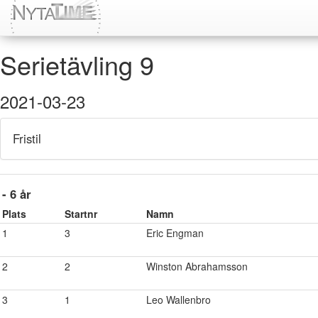
Serietävling 9
2021-03-23
Fristil
- 6 år
Plats
Startnr
Namn
1
3
Eric Engman
2
2
Winston Abrahamsson
3
1
Leo Wallenbro