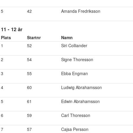
5
42
Amanda Fredriksson
11 - 12 år
Plats
Startnr
Namn
1
52
Siri Colliander
2
54
Signe Thoresson
3
55
Ebba Engman
4
60
Ludwig Abrahamsson
5
61
Edwin Abrahamsson
6
59
Carl Thoresson
7
57
Cajsa Persson