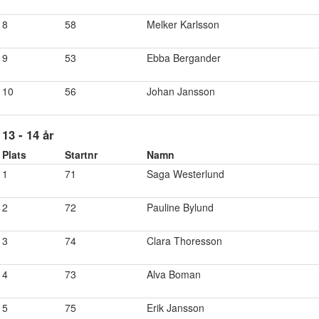
8
58
Melker Karlsson
9
53
Ebba Bergander
10
56
Johan Jansson
13 - 14 år
Plats
Startnr
Namn
1
71
Saga Westerlund
2
72
Pauline Bylund
3
74
Clara Thoresson
4
73
Alva Boman
5
75
Erik Jansson