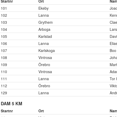
Startnr
Ort
Na
101
Ekeby
Joa
102
Lanna
Ken
103
Grythem
Cla
104
Arboga
Lar
105
Karlstad
Davi
106
Lanna
Elia
107
Karlskoga
Boo 
108
Vintrosa
Joh
109
Örebro
Mart
110
Vintrosa
Ada
111
Lanna
Tor
112
Örebro
Vikt
129
Lanna
And
DAM 5 KM
Startnr
Ort
Na