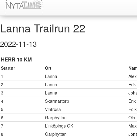
Lanna Trailrun 22
2022-11-13
HERR 10 KM
Startnr
Ort
Na
1
Lanna
Alex
2
Lanna
Erik
3
Lanna
Joha
4
Skärmartorp
Erik
5
Vintrosa
Folk
6
Garphyttan
Ola 
7
Linköpings OK
Max
8
Garphyttan
Jona