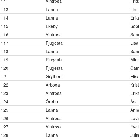
14
Vintrosa
Fri
113
Lanna
Linn
114
Lanna
Erik
115
Ekeby
Soph
116
Vintrosa
San
117
Fjugesta
Lisa
118
Lanna
Sand
119
Fjugesta
Min
120
Fjugesta
Cami
121
Grythem
Elis
122
Arboga
Kris
123
Vintrosa
Erik
124
Örebro
Åsa 
125
Lanna
Anna
126
Vintrosa
Lovi
127
Vintrosa
Evel
128
Lanna
Juli