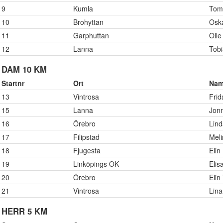
9
Kumla
Tom
10
Brohyttan
Osk
11
Garphuttan
Olle
12
Lanna
Tob
DAM 10 KM
Startnr
Ort
Na
13
Vintrosa
Fri
15
Lanna
Jonn
16
Örebro
Lind
17
Filipstad
Mel
18
Fjugesta
Elin
19
Linköpings OK
Elis
20
Örebro
Elin
21
Vintrosa
Lina
HERR 5 KM