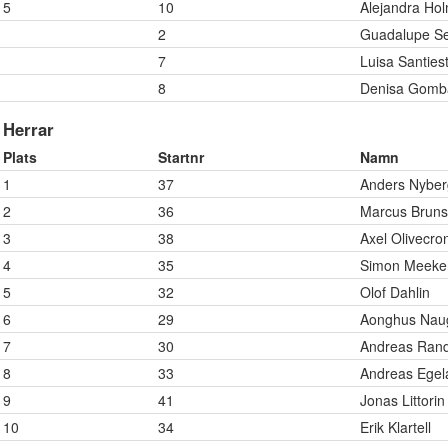
5
10
Alejandra Ho
2
Guadalupe S
7
Luisa Santies
8
Denisa Gomb
Herrar
Plats
Startnr
Namn
1
37
Anders Nyber
2
36
Marcus Bruns
3
38
Axel Olivecro
4
35
Simon Meeke
5
32
Olof Dahlin
6
29
Aonghus Nau
7
30
Andreas Rand
8
33
Andreas Egel
9
41
Jonas Littorin
10
34
Erik Klartell