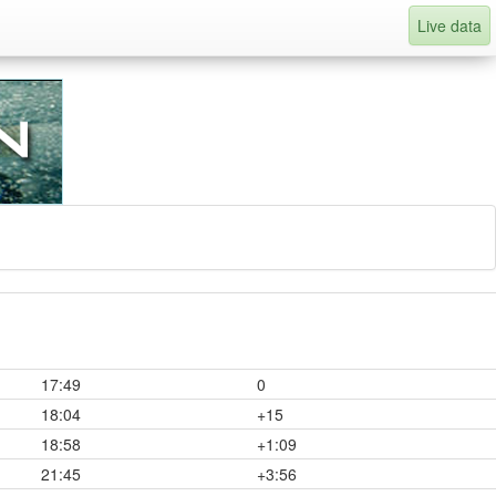
Live data
17:49
0
18:04
+15
18:58
+1:09
21:45
+3:56