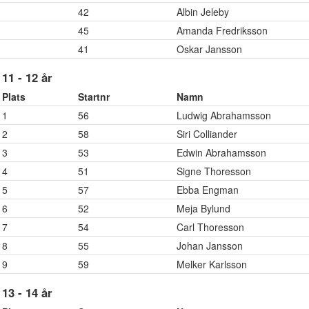
42
Albin Jeleby
45
Amanda Fredriksson
41
Oskar Jansson
11 - 12 år
Plats
Startnr
Namn
1
56
Ludwig Abrahamsson
2
58
Siri Colliander
3
53
Edwin Abrahamsson
4
51
Signe Thoresson
5
57
Ebba Engman
6
52
Meja Bylund
7
54
Carl Thoresson
8
55
Johan Jansson
9
59
Melker Karlsson
13 - 14 år