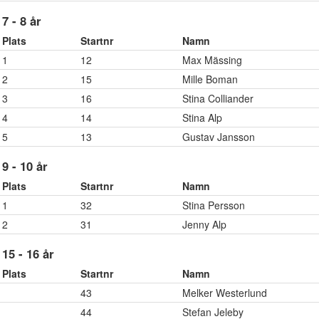
7 - 8 år
Plats
Startnr
Namn
1
12
Max Mässing
2
15
Mille Boman
3
16
Stina Colliander
4
14
Stina Alp
5
13
Gustav Jansson
9 - 10 år
Plats
Startnr
Namn
1
32
Stina Persson
2
31
Jenny Alp
15 - 16 år
Plats
Startnr
Namn
43
Melker Westerlund
44
Stefan Jeleby