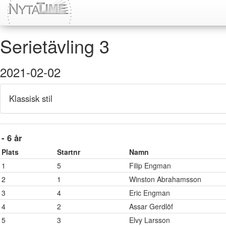
Serietävling 3
2021-02-02
Klassisk stil
- 6 år
Plats
Startnr
Namn
1
5
Filip Engman
2
1
Winston Abrahamsson
3
4
Eric Engman
4
2
Assar Gerdlöf
5
3
Elvy Larsson