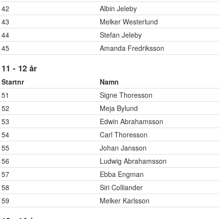
42
Albin Jeleby
43
Melker Westerlund
44
Stefan Jeleby
45
Amanda Fredriksson
11 - 12 år
Startnr
Namn
51
Signe Thoresson
52
Meja Bylund
53
Edwin Abrahamsson
54
Carl Thoresson
55
Johan Jansson
56
Ludwig Abrahamsson
57
Ebba Engman
58
Siri Colliander
59
Melker Karlsson