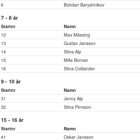
6
Bohdan Baryshnikov
7 - 8 år
Startnr
Namn
12
Max Mässing
13
Gustav Jansson
14
Stina Alp
15
Mille Boman
16
Stina Colliander
9 - 10 år
Startnr
Namn
31
Jenny Alp
32
Stina Persson
15 - 16 år
Startnr
Namn
41
Oskar Jansson