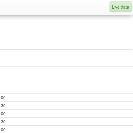
Live data
:00
:30
:00
:30
:00