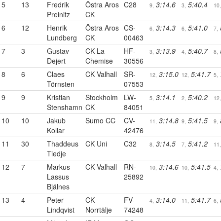
5
13
Fredrik
Östra Aros
C28
3:14.6
5:40.4
9,
3,
10,
Preinitz
CK
6
12
Henrik
Östra Aros
CS-
3:14.3
5:41.0
6,
6,
7,
Lundberg
CK
00463
7
3
Gustav
CK La
HF-
3:13.9
5:40.7
3,
4,
8,
Dejert
Chemise
30556
8
6
Claes
CK Valhall
SR-
3:15.0
5:41.7
12,
12,
5,
Törnsten
07553
9
9
Kristian
Stockholm
LW-
3:14.1
5:40.2
5,
2,
12,
Stenshamn
CK
84051
10
10
Jakub
Sumo CC
CV-
3:14.8
5:41.5
11,
9,
9,
Kollar
42476
11
30
Thaddeus
CK Uni
C32
3:14.5
5:41.2
8,
7,
11,
Tiedje
12
7
Markus
CK Valhall
RN-
3:14.6
5:41.5
10,
10,
4,
Lassus
25892
Bjälnes
13
4
Peter
CK
FV-
3:14.0
5:41.7
4,
11,
6,
Lindqvist
Norrtälje
74248