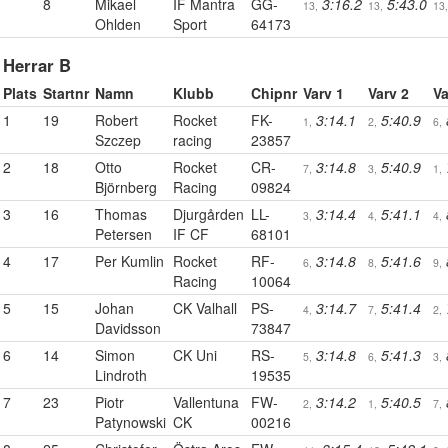
8
Mikael
IF Mantra
GG-
3:16.2
5:43.0
13,
13,
13,
Ohlden
Sport
64173
Herrar B
Plats
Startnr
Namn
Klubb
Chipnr
Varv 1
Varv 2
Va
1
19
Robert
Rocket
FK-
3:14.1
5:40.9
1,
2,
6,
Szczep
racing
23857
2
18
Otto
Rocket
CR-
3:14.8
5:40.9
7,
3,
1,
Björnberg
Racing
09824
3
16
Thomas
Djurgården
LL-
3:14.4
5:41.1
3,
4,
4,
Petersen
IF CF
68101
4
17
Per Kumlin
Rocket
RF-
3:14.8
5:41.6
6,
8,
9,
Racing
10064
5
15
Johan
CK Valhall
PS-
3:14.7
5:41.4
4,
7,
2,
Davidsson
73847
6
14
Simon
CK Uni
RS-
3:14.8
5:41.3
5,
6,
3,
Lindroth
19535
7
23
Piotr
Vallentuna
FW-
3:14.2
5:40.5
2,
1,
7,
Patynowski
CK
00216