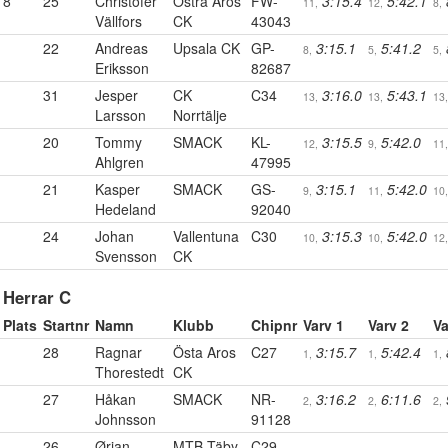
8
25
Christofer
Östra Aros
FW-
3:15.4
5:42.1
11,
12,
8,
Vällfors
CK
43043
22
Andreas
Upsala CK
GP-
3:15.1
5:41.2
8,
5,
5,
Eriksson
82687
31
Jesper
CK
C34
3:16.0
5:43.1
13,
13,
13,
Larsson
Norrtälje
20
Tommy
SMACK
KL-
3:15.5
5:42.0
12,
9,
11,
Ahlgren
47995
21
Kasper
SMACK
GS-
3:15.1
5:42.0
9,
11,
10,
Hedeland
92040
24
Johan
Vallentuna
C30
3:15.3
5:42.0
10,
10,
12,
Svensson
CK
Herrar C
Plats
Startnr
Namn
Klubb
Chipnr
Varv 1
Varv 2
Va
28
Ragnar
Östa Aros
C27
3:15.7
5:42.4
1,
1,
1,
Thorestedt
CK
27
Håkan
SMACK
NR-
3:16.2
6:11.6
2,
2,
2,
Johnsson
91128
26
Ørjan
MTB Täby
C29
-
-
-