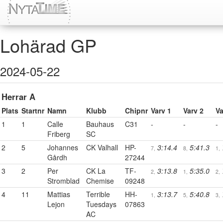
Lohärad GP
2024-05-22
Herrar A
Plats
Startnr
Namn
Klubb
Chipnr
Varv 1
Varv 2
Va
1
1
Calle
Bauhaus
C31
-
-
-
Friberg
SC
2
5
Johannes
CK Valhall
HP-
3:14.4
5:41.3
7,
8,
1,
Gårdh
27244
3
2
Per
CK La
TF-
3:13.8
5:35.0
2,
1,
2,
Stromblad
Chemise
09248
4
11
Mattias
Terrible
HH-
3:13.7
5:40.8
1,
5,
3,
Lejon
Tuesdays
07863
AC