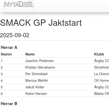
SMACK GP Jaktstart
2025-09-02
Herrar A
Startnr
Namn
Klubb
1
Joachim Pedersen
Ängby C
2
Kristian Stenshamn
Stockhol
3
Per Strömblad
La Chemi
4
Marcus Wehlin
CK Hyme
5
Jakub Kollar
Ängby C
6
Robin Hansen
Bålsta C
Herrar B