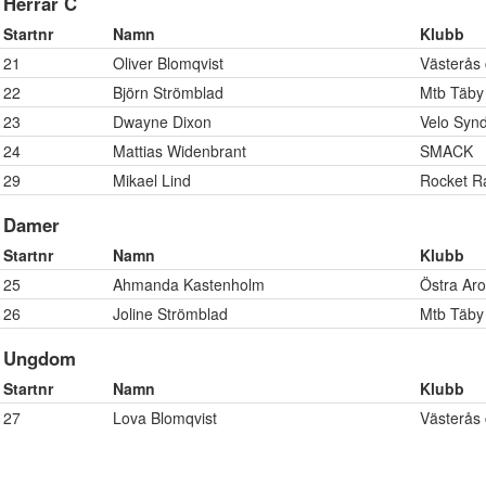
Herrar C
Startnr
Namn
Klubb
21
Oliver Blomqvist
Västerås 
22
Björn Strömblad
Mtb Täby
23
Dwayne Dixon
Velo Syn
24
Mattias Widenbrant
SMACK
29
Mikael Lind
Rocket R
Damer
Startnr
Namn
Klubb
25
Ahmanda Kastenholm
Östra Ar
26
Joline Strömblad
Mtb Täby
Ungdom
Startnr
Namn
Klubb
27
Lova Blomqvist
Västerås 