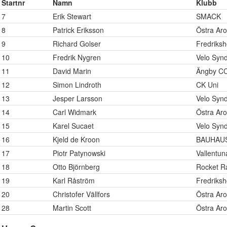
Startnr
Namn
Klubb
7
Erik Stewart
SMACK
8
Patrick Eriksson
Östra Ar
9
Richard Golser
Fredriksh
10
Fredrik Nygren
Velo Syn
11
David Marin
Ängby C
12
Simon Lindroth
CK Uni
13
Jesper Larsson
Velo Syn
14
Carl Widmark
Östra Ar
15
Karel Sucaet
Velo Syn
16
Kjeld de Kroon
BAUHAUS
17
Piotr Patynowski
Vallentu
18
Otto Björnberg
Rocket R
19
Karl Råström
Fredriksh
20
Christofer Vällfors
Östra Ar
28
Martin Scott
Östra Ar