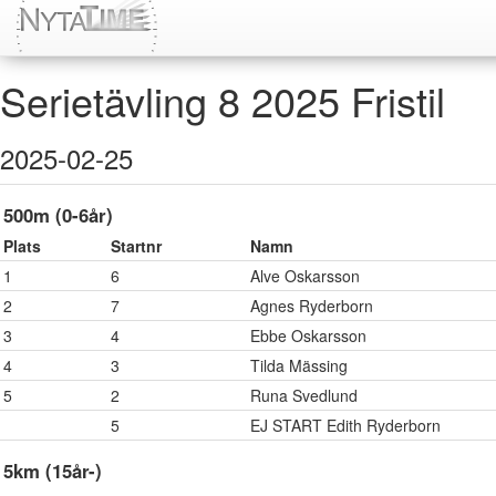
Serietävling 8 2025 Fristil
2025-02-25
500m (0-6år)
Plats
Startnr
Namn
1
6
Alve Oskarsson
2
7
Agnes Ryderborn
3
4
Ebbe Oskarsson
4
3
Tilda Mässing
5
2
Runa Svedlund
5
EJ START Edith Ryderborn
5km (15år-)