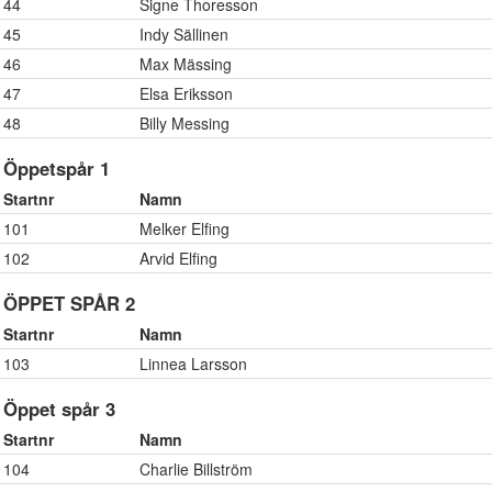
44
Signe Thoresson
45
Indy Sällinen
46
Max Mässing
47
Elsa Eriksson
48
Billy Messing
Öppetspår 1
Startnr
Namn
101
Melker Elfing
102
Arvid Elfing
ÖPPET SPÅR 2
Startnr
Namn
103
Linnea Larsson
Öppet spår 3
Startnr
Namn
104
Charlie Billström