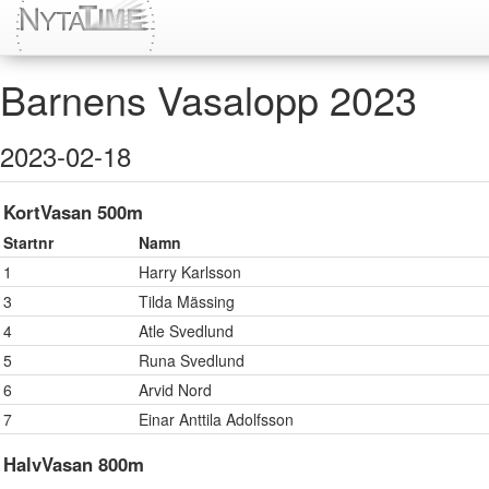
Barnens Vasalopp 2023
2023-02-18
KortVasan 500m
Startnr
Namn
1
Harry Karlsson
3
Tilda Mässing
4
Atle Svedlund
5
Runa Svedlund
6
Arvid Nord
7
Einar Anttila Adolfsson
HalvVasan 800m