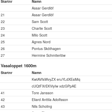
Startnr
Namn
Assar Gerdlöf
21
Assar Gerdlöf
22
Sam Scott
23
Charlie Scott
24
Milo Scott
25
Agnes Nord
26
Pontus Sköthagen
27
Hermine Schmiterlöw
Vasaloppet 1600m
Startnr
Namn
KwtAVfsWvyZX eruYLdXEsiMq
cUQtFXrEKViyIw xdzGPpAE
41
Tore Jansson
42
Eliard Anttila Adolfsson
43
Nils Scholing