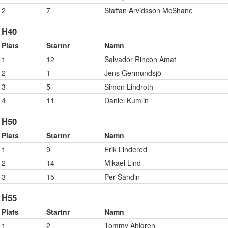
2
7
Staffan Arvidsson McShane
H40
Plats
Startnr
Namn
1
12
Salvador Rincon Amat
2
1
Jens Germundsjö
3
5
Simon Lindroth
4
11
Daniel Kumlin
H50
Plats
Startnr
Namn
1
9
Erik Lindered
2
14
Mikael Lind
3
15
Per Sandin
H55
Plats
Startnr
Namn
1
2
Tommy Ahlgren