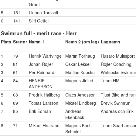
Grant
5
151
Linnea Torssell
6
141
Siiri Gettel
Swimrun full - merit race - Herr
Plats
Startnr
Namn 1
Namn 2 (om lag)
Lagnamn
1
79
Henrik Warfvinge
Martin Forhaug
Husarö Multisport
2
81
Johan Röjler
Oskar Leksell
Röjler Coaching
3
61
Per Reinhardt
Mattias Kuosku
Wetsocks Swimru
4
84
HENRIK
Magnus Jirlind
Team HM
ANDERSON
5
68
Fredrik Hallberg
Claes Arnesson
Tjust Bike and ru
6
89
Tobias Larsson
Mikael Lindberg
Brevik Swimrun
7
85
Erik Edman
Andreas
Andreas och Erik
Ekenbäck
8
71
Mikael Ekstrand
Magnus Koch-
Team SparLarsso
Schmidt