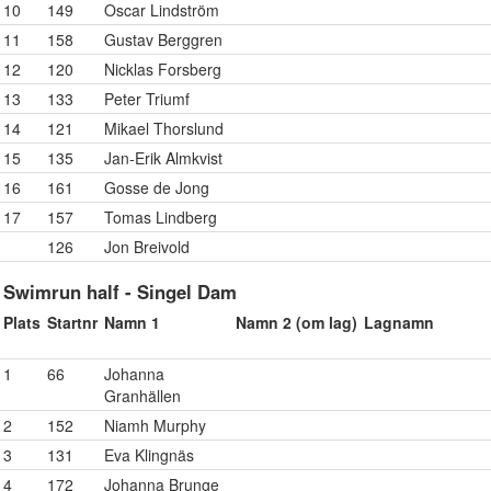
10
149
Oscar Lindström
11
158
Gustav Berggren
12
120
Nicklas Forsberg
13
133
Peter Triumf
14
121
Mikael Thorslund
15
135
Jan-Erik Almkvist
16
161
Gosse de Jong
17
157
Tomas Lindberg
126
Jon Breivold
Swimrun half - Singel Dam
Plats
Startnr
Namn 1
Namn 2 (om lag)
Lagnamn
1
66
Johanna
Granhällen
2
152
Niamh Murphy
3
131
Eva Klingnäs
4
172
Johanna Brunge