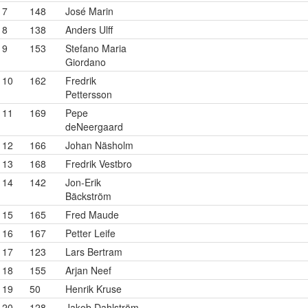
7
148
José Marin
8
138
Anders Ulff
9
153
Stefano Maria
Giordano
10
162
Fredrik
Pettersson
11
169
Pepe
deNeergaard
12
166
Johan Näsholm
13
168
Fredrik Vestbro
14
142
Jon-Erik
Bäckström
15
165
Fred Maude
16
167
Petter Leife
17
123
Lars Bertram
18
155
Arjan Neef
19
50
Henrik Kruse
20
128
Jakob Dahlström