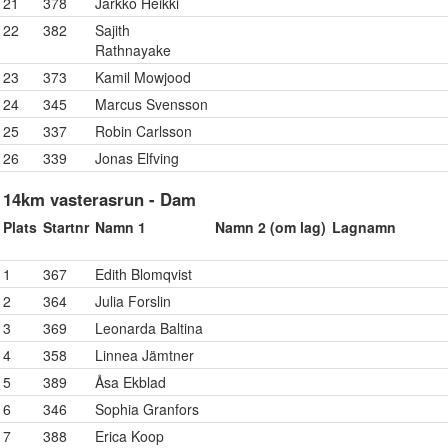
21
378
Jarkko Heikki
22
382
Sajith
Rathnayake
23
373
Kamil Mowjood
24
345
Marcus Svensson
25
337
Robin Carlsson
26
339
Jonas Elfving
14km vasterasrun - Dam
Plats
Startnr
Namn 1
Namn 2 (om lag)
Lagnamn
1
367
Edith Blomqvist
2
364
Julia Forslin
3
369
Leonarda Baltina
4
358
Linnea Jämtner
5
389
Åsa Ekblad
6
346
Sophia Granfors
7
388
Erica Koop