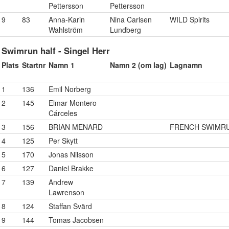
Pettersson
Pettersson
9
83
Anna-Karin
Nina Carlsen
WILD Spirits
Wahlström
Lundberg
Swimrun half - Singel Herr
Plats
Startnr
Namn 1
Namn 2 (om lag)
Lagnamn
1
136
Emil Norberg
2
145
Elmar Montero
Cárceles
3
156
BRIAN MENARD
FRENCH SWIMR
4
125
Per Skytt
5
170
Jonas Nilsson
6
127
Daniel Brakke
7
139
Andrew
Lawrenson
8
124
Staffan Svärd
9
144
Tomas Jacobsen