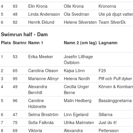
4
93
Elin Krona
Olle Krona
Kronorna
5
48
Linda Andersson
Ola Svedman
Ute på djupt vatte
6
92
Henrik Eklund
Helene Silversten
Team SilverEk
Swimrun half - Dam
Plats
Startnr
Namn 1
Namn 2 (om lag)
Lagnamn
1
53
Erika Meeker
Josefin Lillhage
Östblom
2
65
Carolina Olsson
Kajsa Lönn
F25
3
95
Marianne Allmyr
Helena Nordh
Piff och Puff dyke
4
49
Alexandra
Cecilia Unger
Körven & Kombarr
Bernhill
Berne
5
96
Caroline
Malin Hedberg
Bassänggnetarna
Hübinette
6
47
Selma Broström
Linn Egeland
Sillarna
7
75
Sofia Falknäs
Ulrika Malmsten
Just do it!
8
69
Viktoria
Alexandra
Pettersson