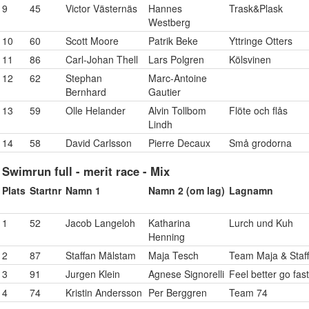
9
45
Victor Västernäs
Hannes
Trask&Plask
Westberg
10
60
Scott Moore
Patrik Beke
Yttringe Otters
11
86
Carl-Johan Thell
Lars Polgren
Kölsvinen
12
62
Stephan
Marc-Antoine
Bernhard
Gautier
13
59
Olle Helander
Alvin Tollbom
Flöte och flås
Lindh
14
58
David Carlsson
Pierre Decaux
Små grodorna
Swimrun full - merit race - Mix
Plats
Startnr
Namn 1
Namn 2 (om lag)
Lagnamn
1
52
Jacob Langeloh
Katharina
Lurch und Kuh
Henning
2
87
Staffan Mälstam
Maja Tesch
Team Maja & Staf
3
91
Jurgen Klein
Agnese Signorelli
Feel better go fas
4
74
Kristin Andersson
Per Berggren
Team 74