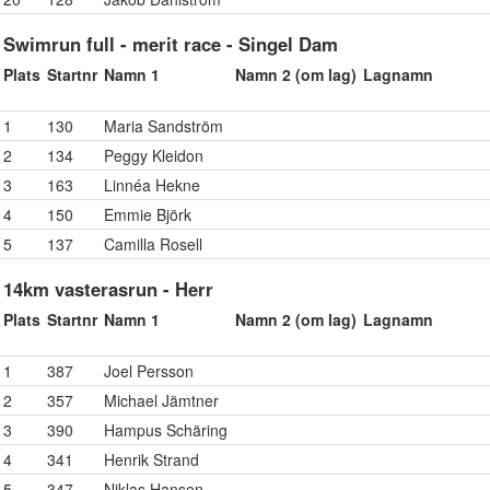
Swimrun full - merit race - Singel Dam
Plats
Startnr
Namn 1
Namn 2 (om lag)
Lagnamn
1
130
Maria Sandström
2
134
Peggy Kleidon
3
163
Linnéa Hekne
4
150
Emmie Björk
5
137
Camilla Rosell
14km vasterasrun - Herr
Plats
Startnr
Namn 1
Namn 2 (om lag)
Lagnamn
1
387
Joel Persson
2
357
Michael Jämtner
3
390
Hampus Schäring
4
341
Henrik Strand
5
347
Niklas Hansen