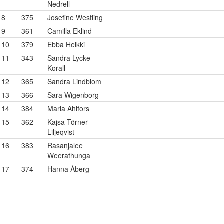
Nedrell
8
375
Josefine Westling
9
361
Camilla Eklind
10
379
Ebba Heikki
11
343
Sandra Lycke
Korall
12
365
Sandra Lindblom
13
366
Sara Wigenborg
14
384
Maria Ahlfors
15
362
Kajsa Törner
Liljeqvist
16
383
Rasanjalee
Weerathunga
17
374
Hanna Åberg