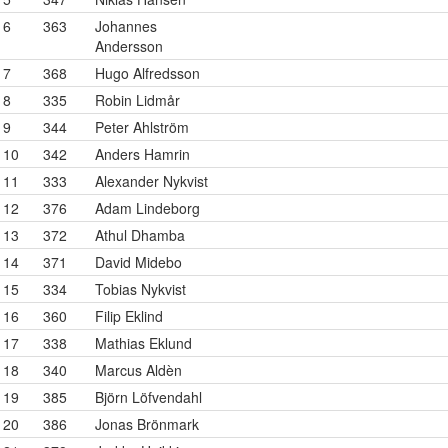
6
363
Johannes
Andersson
7
368
Hugo Alfredsson
8
335
Robin Lidmår
9
344
Peter Ahlström
10
342
Anders Hamrin
11
333
Alexander Nykvist
12
376
Adam Lindeborg
13
372
Athul Dhamba
14
371
David Midebo
15
334
Tobias Nykvist
16
360
Filip Eklind
17
338
Mathias Eklund
18
340
Marcus Aldèn
19
385
Björn Löfvendahl
20
386
Jonas Brönmark