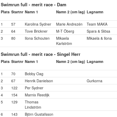
Swimrun full - merit race - Dam
Plats
Startnr
Namn 1
Namn 2 (om lag)
Lagnamn
1
57
Karolina Sydner
Marie Andrezén
Team MAKA
2
64
Tove Brickner
M-T Öberg
Spara & Slösa
3
80
Ilona Schouten
Mikaela
Mikaela & llona
Karlström
Swimrun full - merit race - Singel Herr
Plats
Startnr
Namn 1
Namn 2 (om lag)
Lagnamn
1
70
Bobby Oag
2
67
Henrik Danielson
Gurkorna
3
122
Per Sydner
4
154
Marnix Reedijk
5
129
Thomas
Lindström
6
143
Björn Gustafsson