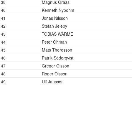
38
Magnus Graas
40
Kenneth Nybohm
41
Jonas Nilsson
42
Stefan Jeleby
43
TOBIAS WÄRME
44
Peter Öhman
45
Mats Thoresson
46
Patrik Söderqvist
47
Gregor Olsson
48
Roger Olsson
49
Ulf Jansson