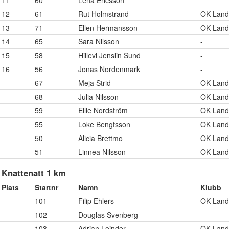
11
60
Lena Ericsson
12
61
Rut Holmstrand
OK Land
13
71
Ellen Hermansson
OK Land
14
65
Sara Nilsson
-
15
58
Hillevi Jenslin Sund
-
16
56
Jonas Nordenmark
-
67
Meja Strid
OK Land
68
Julia Nilsson
OK Land
59
Ellie Nordström
OK Land
55
Loke Bengtsson
OK Land
50
Alicia Brettmo
OK Land
51
Linnea Nilsson
OK Land
Knattenatt 1 km
Plats
Startnr
Namn
Klubb
101
Filip Ehlers
OK Land
102
Douglas Svenberg
103
Adrian Loinder
OK Land