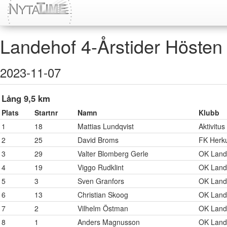
Landehof 4-Årstider Hösten
2023-11-07
Lång 9,5 km
Plats
Startnr
Namn
Klubb
1
18
Mattias Lundqvist
Aktivitus
2
25
David Broms
FK Herk
3
29
Valter Blomberg Gerle
OK Land
4
19
Viggo Rudklint
OK Land
5
3
Sven Granfors
OK Land
6
13
Christian Skoog
OK Land
7
2
Vilhelm Östman
OK Land
8
1
Anders Magnusson
OK Land