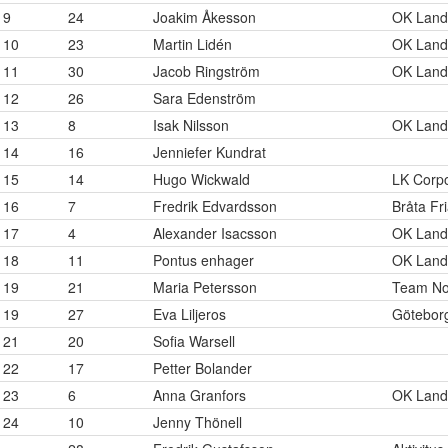
9
24
Joakim Åkesson
OK Land
10
23
Martin Lidén
OK Land
11
30
Jacob Ringström
OK Land
12
26
Sara Edenström
13
8
Isak Nilsson
OK Land
14
16
Jenniefer Kundrat
15
14
Hugo Wickwald
LK Corpo
16
7
Fredrik Edvardsson
Bråta Fr
17
4
Alexander Isacsson
OK Land
18
11
Pontus enhager
OK Land
19
21
Maria Petersson
Team Nor
19
27
Eva Liljeros
Götebor
21
20
Sofia Warsell
22
17
Petter Bolander
23
6
Anna Granfors
OK Land
24
10
Jenny Thönell