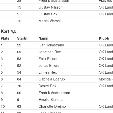
28
Fredrik Gustafsson
Aktivitus
15
Gustav Nilsson
OK Land
5
Gustav Rex
OK Land
12
Martin Warsell
Kort 4,5
Plats
Startnr
Namn
Klubb
1
22
Ivar Holmstrand
OK Land
2
69
Jonathan Rex
OK Land
3
53
Felix Ehlers
OK Land
4
52
Jonas Ehlers
OK Land
5
54
Linnéa Rex
OK Land
6
64
Gabriela Egerup
Mölndal 
7
70
Desiré Rex
OK Land
8
66
Fredrik Andreasson
9
9
Emelie Stalfors
10
63
Charlotte Drejmo
OK Land