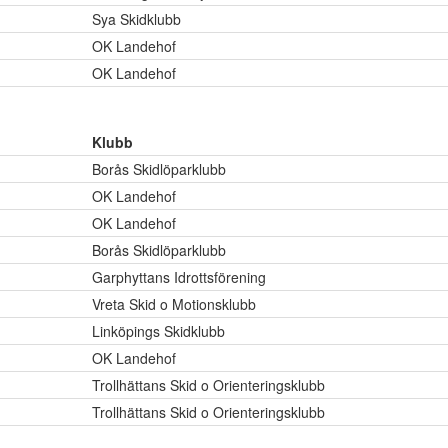
Sya Skidklubb
OK Landehof
OK Landehof
Klubb
Borås Skidlöparklubb
OK Landehof
OK Landehof
Borås Skidlöparklubb
Garphyttans Idrottsförening
Vreta Skid o Motionsklubb
Linköpings Skidklubb
OK Landehof
Trollhättans Skid o Orienteringsklubb
Trollhättans Skid o Orienteringsklubb