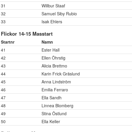
31
Willbur Staaf
32
Samuel Siby Rubio
33
Isak Ehlers
Flickor 14-15 Masstart
Startnr
Namn
41
Ester Hall
42
Ellen Öhrstig
43
Alicia Brettmo
44
Karin Frick Gräslund
45
Anna Lindström
46
Emilia Ferraro
47
Ella Sandh
48
Linnea Blomberg
49
Stina Östlund
50
Ella Keller