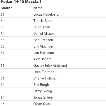
Pojkar 14-15 Masstart
Startnr
Namn
51
Lucas Fogelberg
52
Thrulls Staaf
53
Hugo Anell
54
Daniel Nilsson
55
Carl Franzén
56
Erik Vidunger
57
Leo Härnman
58
Alex Boberg
59
Gustav Frick Gräslund
60
Liam Fjärrnäs
61
Charlie Hultman
62
Erik Bergh
63
Harry Skoog
64
Jonas Ehlers
65
Oliver Qvist