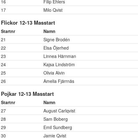
16
Filip Ehlers
17
Milo Qvist
Flickor 12-13 Masstart
Startnr
Namn
21
Signe Brodén
22
Elsa Öjerhed
23
Linnea Härnman
24
Kajsa Lindström
25
Olivia Alvin
26
Amelia Fjärrnäs
Pojkar 12-13 Masstart
Startnr
Namn
27
August Carlqvist
28
Sam Boberg
29
Emil Sundberg
30
Jamie Qvist