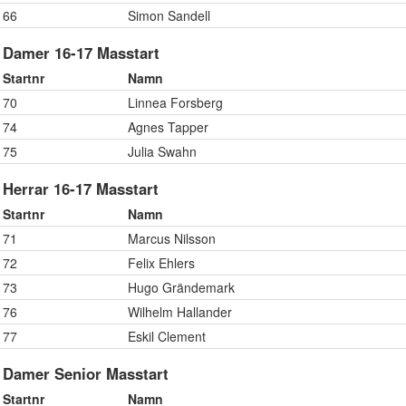
66
Simon Sandell
Damer 16-17 Masstart
Startnr
Namn
70
Linnea Forsberg
74
Agnes Tapper
75
Julia Swahn
Herrar 16-17 Masstart
Startnr
Namn
71
Marcus Nilsson
72
Felix Ehlers
73
Hugo Grändemark
76
Wilhelm Hallander
77
Eskil Clement
Damer Senior Masstart
Startnr
Namn