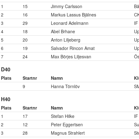
1
15
Jimmy Carlsson
Bå
2
16
Markus Lassus Bjälnes
CK
3
29
Leonard Adelmann
IF
4
18
Abel Brhane
Up
5
20
Anton Liljeberg
Up
6
19
Salvador Rincon Amat
Up
7
24
Max Börjes Liljesvan
Ös
D40
Plats
Startnr
Namn
K
9
Hanna Törnlöv
S
H40
Plats
Startnr
Namn
K
1
17
Stefan Hilke
IF
2
12
Peter Eggertsen
S
3
28
Magnus Strahlert
St