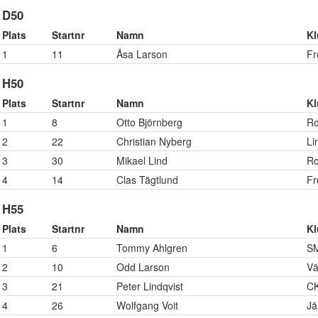
D50
Plats
Startnr
Namn
K
1
11
Åsa Larson
Fr
H50
Plats
Startnr
Namn
K
1
8
Otto Björnberg
Ro
2
22
Christian Nyberg
Li
3
30
Mikael Lind
Ro
4
14
Clas Tägtlund
Fr
H55
Plats
Startnr
Namn
K
1
6
Tommy Ahlgren
S
2
10
Odd Larson
Vä
3
21
Peter Lindqvist
CK
4
26
Wolfgang Voit
Jä