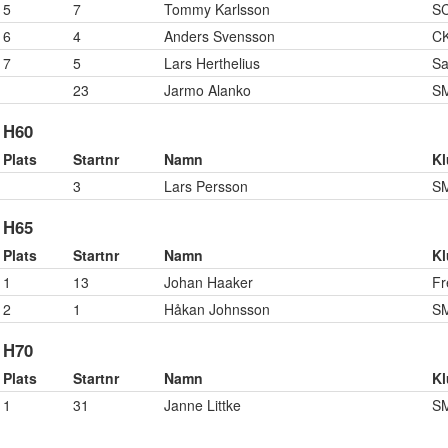
5
7
Tommy Karlsson
S
6
4
Anders Svensson
C
7
5
Lars Herthelius
Sa
23
Jarmo Alanko
S
H60
Plats
Startnr
Namn
K
3
Lars Persson
S
H65
Plats
Startnr
Namn
K
1
13
Johan Haaker
Fr
2
1
Håkan Johnsson
S
H70
Plats
Startnr
Namn
K
1
31
Janne Littke
S