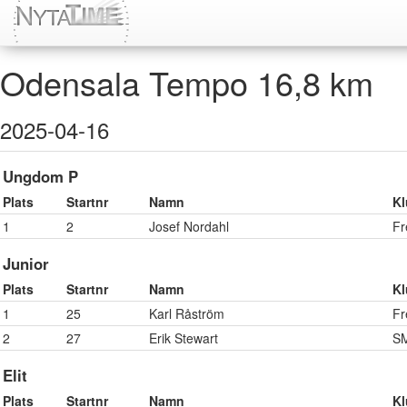
Odensala Tempo 16,8 km
2025-04-16
Ungdom P
Plats
Startnr
Namn
K
1
2
Josef Nordahl
Fr
Junior
Plats
Startnr
Namn
K
1
25
Karl Råström
Fr
2
27
Erik Stewart
S
Elit
Plats
Startnr
Namn
K