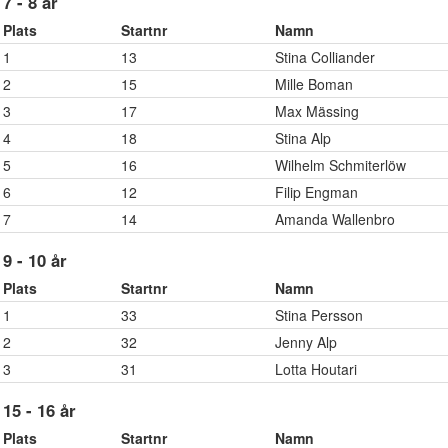
7 - 8 år
Plats
Startnr
Namn
1
13
Stina Colliander
2
15
Mille Boman
3
17
Max Mässing
4
18
Stina Alp
5
16
Wilhelm Schmiterlöw
6
12
Filip Engman
7
14
Amanda Wallenbro
9 - 10 år
Plats
Startnr
Namn
1
33
Stina Persson
2
32
Jenny Alp
3
31
Lotta Houtari
15 - 16 år
Plats
Startnr
Namn