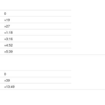
0
+19
+27
+1:18
+3:16
+4:52
+5:39
0
+39
+13:49