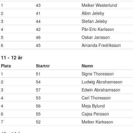
1
43
Melker Westerlund
2
41
Albin Jeleby
3
44
Stefan Jeleby
4
42
Pär-Eric Karlsson
5
46
Oskar Jansson
6
45
Amanda Fredriksson
11 - 12 år
Plats
Startnr
Namn
1
51
Signe Thoresson
2
54
Ludwig Abrahamsson
3
57
Edwin Abrahamsson
4
53
Carl Thoresson
4
56
Meja Bylund
6
55
Cajsa Persson
7
52
Melker Karksson